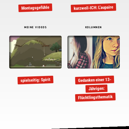
kurzweil-ICH: L’aupaire
Montagsgefühle
MEINE VIDEOS
KOLUMNEN
Gedanken einer 13-
spielseitig: Spirit
Jährigen:
Flüchtlingsthematik