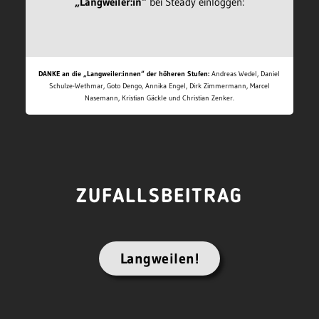
„Langweiler:in“
bei Steady einloggen:
DANKE an die „Langweiler:innen“ der höheren Stufen:
Andreas Wedel, Daniel
Schulze-Wethmar, Goto Dengo, Annika Engel, Dirk Zimmermann, Marcel
Nasemann, Kristian Gäckle und Christian Zenker.
ZUFALLSBEITRAG
Langweilen!