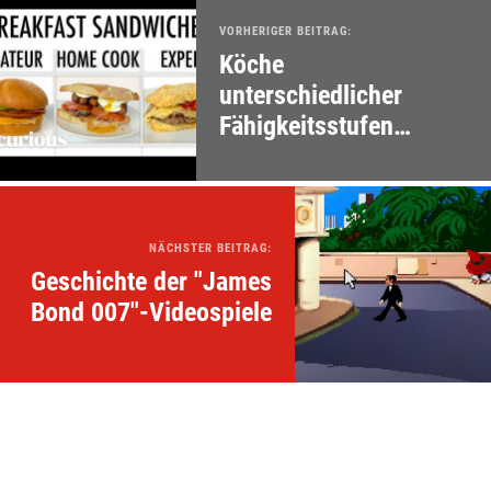
VORHERIGER BEITRAG:
Köche
unterschiedlicher
Fähigkeitsstufen
machen Frühstücks-
Sandwiches
NÄCHSTER BEITRAG:
Geschichte der "James
Bond 007"-Videospiele