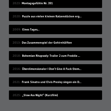
2023
Montagsgefühle Nr. 391
2020
Puzzle aus vielen kleinen Katzenstücken ergibt eine große Katze
2009
Eines Tages…
2013
Das Zusammenspiel der Gehirnhälften
2018
Bohemian Rhapsody: Trailer 2 zum Freddie Mercury-Film
2016
Überdimensionaler I Don’t Give A Fuck-Stempel
2021
Frank Sinatra und Elvis Presley singen ein Duett
2025
„Slow Ass Night“ (Kurzfilm)