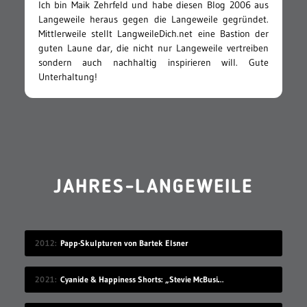
Ich bin Maik Zehrfeld und habe diesen Blog 2006 aus
Langeweile heraus gegen die Langeweile gegründet.
Mittlerweile stellt LangweileDich.net eine Bastion der
guten Laune dar, die nicht nur Langeweile vertreiben
sondern auch nachhaltig inspirieren will. Gute
Unterhaltung!
JAHRES-LANGEWEILE
2012
Papp-Skulpturen von Bartek Elsner
2021
Cyanide & Happiness Shorts: „Stevie McBusinessman“