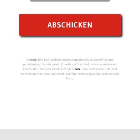
Hinweis:
Beim Kommentieren werden angegebene Daten sowie IP-Adresse
gespeichert und Cookies gesetzt (öffentlich sichtbar sind nur Name, Website und
Kommentar). Alle Datenschutz-Infos gibt es
hier
. Dank Cache/Spam-Filter sind
Kommentare manchmal nicht direkt nach Veröffentlichung sichtbar (aber da, keine
Angst).