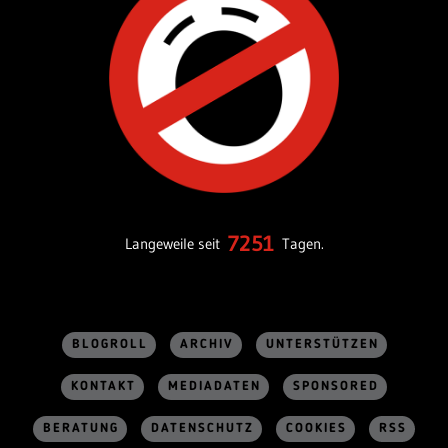
7251
Langeweile seit
Tagen.
BLOGROLL
ARCHIV
UNTERSTÜTZEN
KONTAKT
MEDIADATEN
SPONSORED
BERATUNG
DATENSCHUTZ
COOKIES
RSS