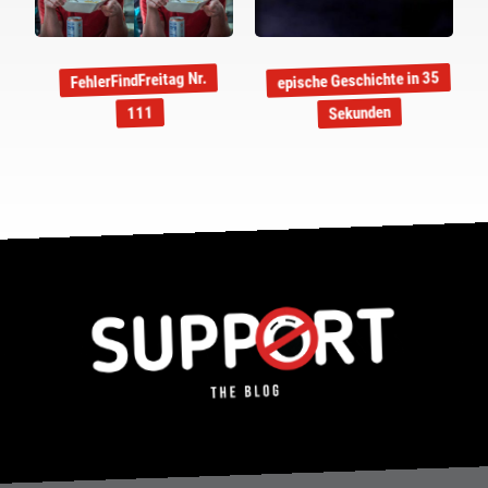
epische Geschichte in 35
FehlerFindFreitag Nr.
Sekunden
111