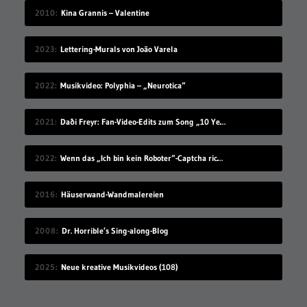
2010
Kina Grannis – Valentine
2023
Lettering-Murals von João Varela
2022
Musikvideo: Polyphia – „Neurotica“
2021
Daði Freyr: Fan-Video-Edits zum Song „10 Years“
2022
Wenn das „Ich bin kein Roboter“-Captcha richtig schwer ist…
2016
Häuserwand-Wandmalereien
2008
Dr. Horrible’s Sing-along-Blog
2025
Neue kreative Musikvideos (108)