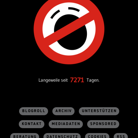
7271
Langeweile seit
Tagen.
BLOGROLL
ARCHIV
UNTERSTÜTZEN
KONTAKT
MEDIADATEN
SPONSORED
BERATUNG
DATENSCHUTZ
COOKIES
RSS