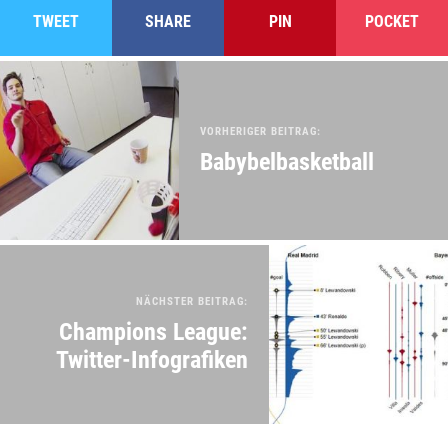
TWEET
SHARE
PIN
POCKET
VORHERIGER BEITRAG:
Babybelbasketball
NÄCHSTER BEITRAG:
Champions League:
Twitter-Infografiken