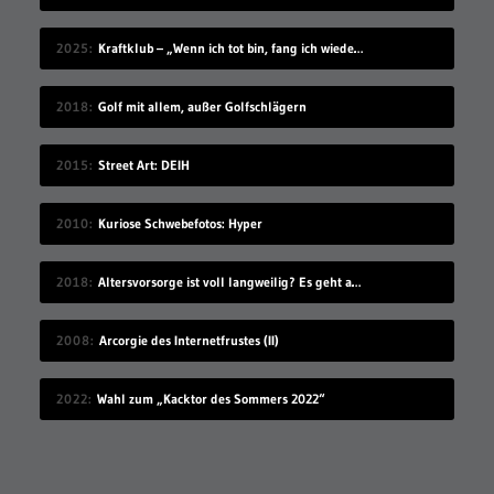
2025
Kraftklub – „Wenn ich tot bin, fang ich wieder an“
2018
Golf mit allem, außer Golfschlägern
2015
Street Art: DEIH
2010
Kuriose Schwebefotos: Hyper
2018
Altersvorsorge ist voll langweilig? Es geht auch modern!
2008
Arcorgie des Internetfrustes (II)
2022
Wahl zum „Kacktor des Sommers 2022“