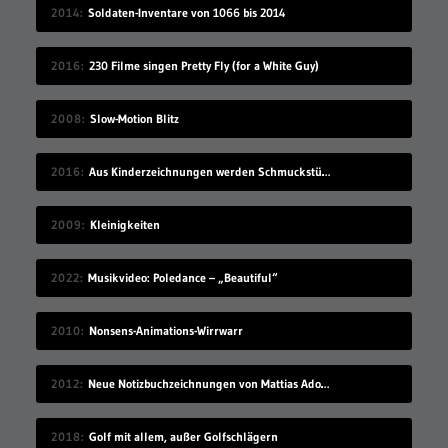
2014
Soldaten-Inventare von 1066 bis 2014
2016
230 Filme singen Pretty Fly (for a White Guy)
2008
Slow-Motion Blitz
2016
Aus Kinderzeichnungen werden Schmuckstücke
2009
Kleinigkeiten
2022
Musikvideo: Poledance – „Beautiful“
2010
Nonsens-Animations-Wirrwarr
2012
Neue Notizbuchzeichnungen von Mattias Adolfsson
2018
Golf mit allem, außer Golfschlägern