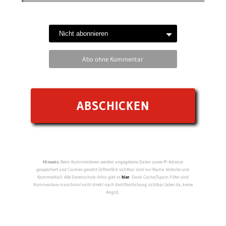
Abo ohne Kommentar
Hinweis:
Beim Kommentieren werden angegebene Daten sowie IP-Adresse
gespeichert und Cookies gesetzt (öffentlich sichtbar sind nur Name, Website und
Kommentar). Alle Datenschutz-Infos gibt es
hier
. Dank Cache/Spam-Filter sind
Kommentare manchmal nicht direkt nach Veröffentlichung sichtbar (aber da, keine
Angst).