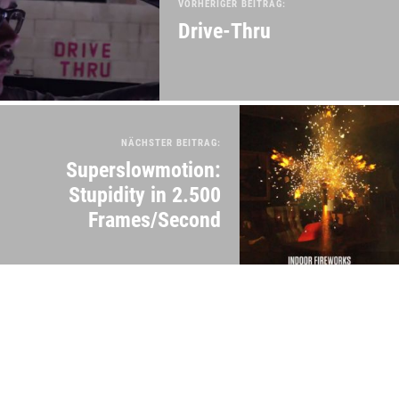
VORHERIGER BEITRAG:
Drive-Thru
NÄCHSTER BEITRAG:
Superslowmotion:
Stupidity in 2.500
Frames/Second