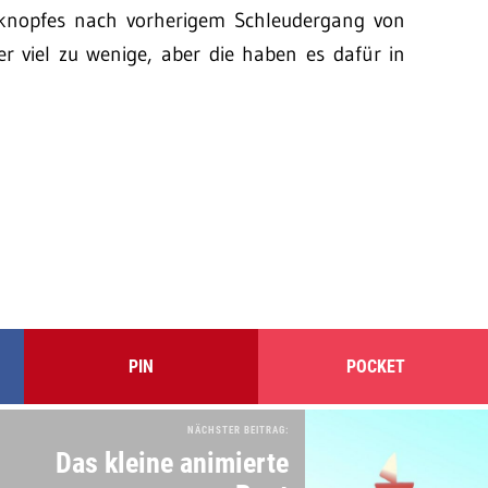
rknopfes nach vorherigem Schleudergang von
er viel zu wenige, aber die haben es dafür in
PIN
POCKET
NÄCHSTER BEITRAG:
Das kleine animierte