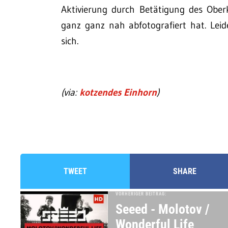
Aktivierung durch Betätigung des Obe
ganz ganz nah abfotografiert hat. Leid
sich.
(via:
kotzendes Einhorn
)
TWEET
SHARE
VORHERIGER BEITRAG:
Seeed - Molotov /
Wonderful Life