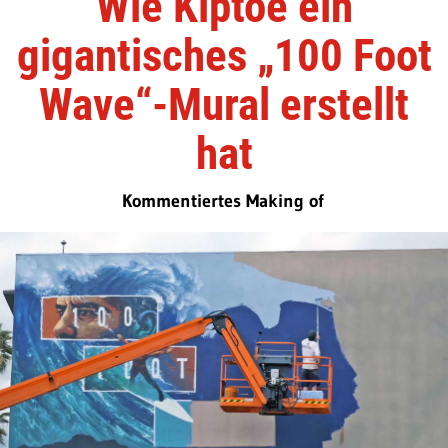
Wie Kiptoe ein
gigantisches „100 Foot
Wave“-Mural erstellt
hat
Kommentiertes Making of