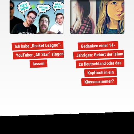
Ich habe „Rocket League“-
Gedanken einer 14-
YouTuber „All Star“ singen
Jährigen: Gehört der Islam
zu Deutschland oder das
lassen
Kopftuch in ein
Klassenzimmer?