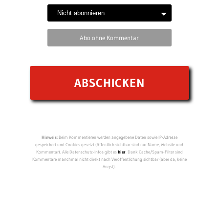
Abo ohne Kommentar
Hinweis:
Beim Kommentieren werden angegebene Daten sowie IP-Adresse
gespeichert und Cookies gesetzt (öffentlich sichtbar sind nur Name, Website und
Kommentar). Alle Datenschutz-Infos gibt es
hier
. Dank Cache/Spam-Filter sind
Kommentare manchmal nicht direkt nach Veröffentlichung sichtbar (aber da, keine
Angst).