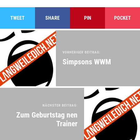
TWEET
SHARE
PIN
POCKET
VORHERIGER BEITRAG:
Simpsons WWM
NÄCHSTER BEITRAG:
Zum Geburtstag nen
Trainer