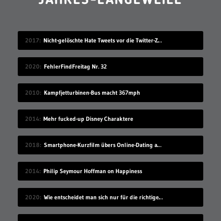
JAHRES-LANGEWEILE
2017
Nicht-gelöschte Hate Tweets vor die Twitter-Zentrale gesprüht
2020
FehlerFindFreitag Nr. 32
2010
Kampfjetturbinen-Bus macht 367mph
2014
Mehr fucked-up Disney Charaktere
2018
Smartphone-Kurzfilm übers Online-Dating auf Zugreise
2014
Philip Seymour Hoffman on Happiness
2020
Wie entscheidet man sich nur für die richtige Idee?