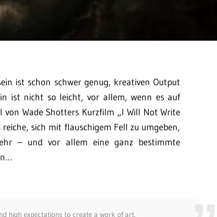
sein ist schon schwer genug, kreativen Output
n ist nicht so leicht, vor allem, wenn es auf
l von Wade Shotters Kurzfilm „I Will Not Write
 reiche, sich mit flauschigem Fell zu umgeben,
mehr – und vor allem eine ganz bestimmte
en…
and high expectations to create a work of art.