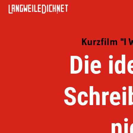
Kurzfilm "I 
Die i
Schrei
ni