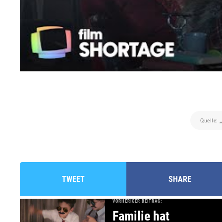
Quelle:
TWEET
SHARE
VORHERIGER BEITRAG:
Familie hat