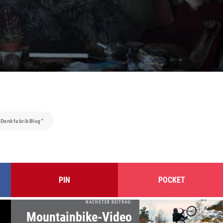
„DenkfabrikBlog“
PIN
POCKET
NÄCHSTER BEITRAG:
Mountainbike-Video