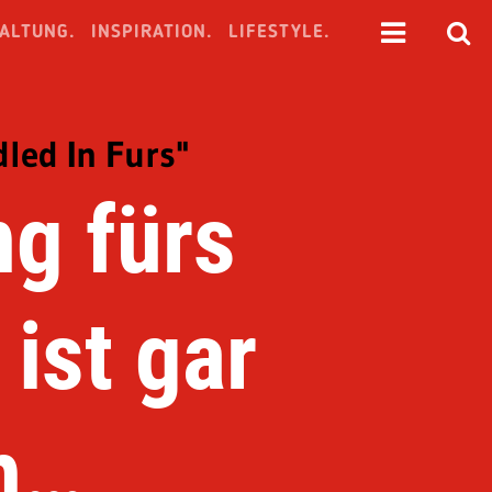
ALTUNG.
INSPIRATION.
LIFESTYLE.
dled In Furs"
g fürs
ist gar
ch…