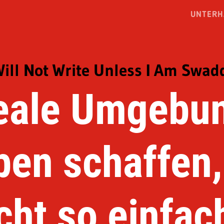
UNTERH
Will Not Write Unless I Am Swad
deale Umgebun
ben schaffen, 
cht so einfa