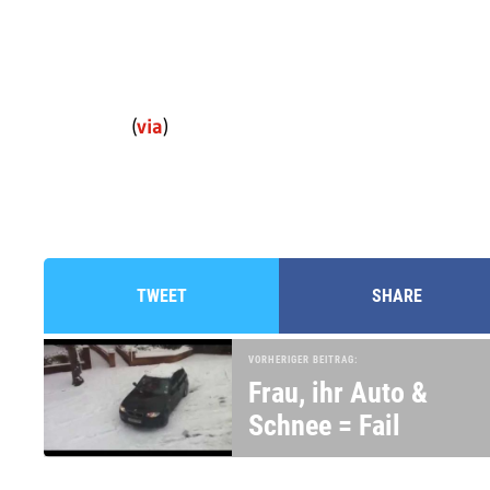
(
via
)
TWEET
SHARE
VORHERIGER BEITRAG:
Frau, ihr Auto &
Schnee = Fail