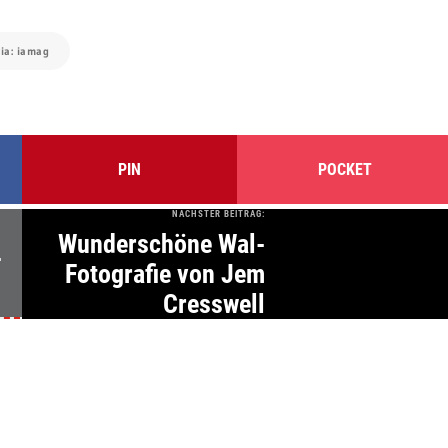
via: iamag
PIN
POCKET
NÄCHSTER BEITRAG:
Wunderschöne Wal-
-
Fotografie von Jem
Cresswell