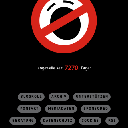
7270
Langeweile seit
Tagen.
BLOGROLL
ARCHIV
UNTERSTÜTZEN
KONTAKT
MEDIADATEN
SPONSORED
BERATUNG
DATENSCHUTZ
COOKIES
RSS