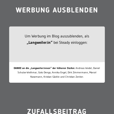
WERBUNG AUSBLENDEN
Um Werbung im Blog auszublenden, als
„Langweiler:in“
bei Steady einloggen:
DANKE an die „Langweiler:innen“ der höheren Stufen:
Andreas Wedel, Daniel
Schulze-Wethmar, Goto Dengo, Annika Engel, Dirk Zimmermann, Marcel
Nasemann, Kristian Gäckle und Christian Zenker.
ZUFALLSBEITRAG