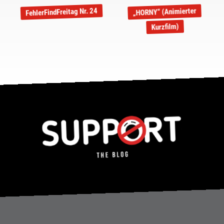
FehlerFindFreitag Nr. 24
„HORNY“ (Animierter
Kurzfilm)