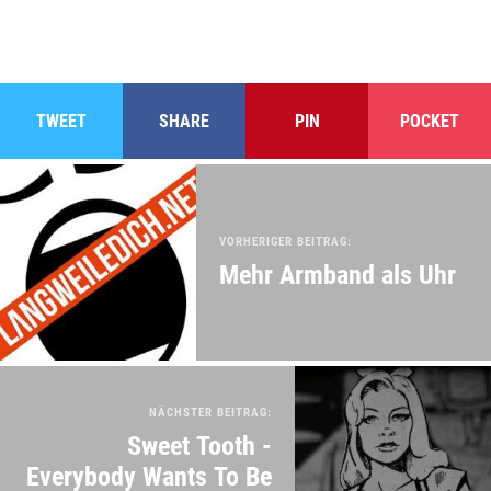
TWEET
SHARE
PIN
POCKET
VORHERIGER BEITRAG:
Mehr Armband als Uhr
NÄCHSTER BEITRAG:
Sweet Tooth -
Everybody Wants To Be