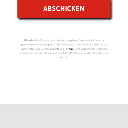
Hinweis:
Beim Kommentieren werden angegebene Daten sowie IP-Adresse
gespeichert und Cookies gesetzt (öffentlich sichtbar sind nur Name, Website und
Kommentar). Alle Datenschutz-Infos gibt es
hier
. Dank Cache/Spam-Filter sind
Kommentare manchmal nicht direkt nach Veröffentlichung sichtbar (aber da, keine
Angst).