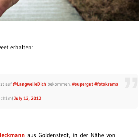
eet erhalten:
ost auf
@LangweileDich
bekommen.
#supergut
#fotokrams
ach1m)
July 13, 2012
Heckmann
aus Goldenstedt, in der Nähe von