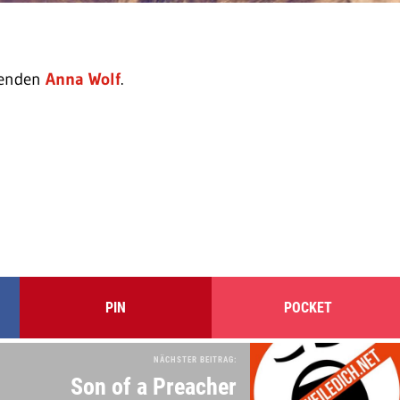
itenden
Anna Wolf
.
PIN
POCKET
NÄCHSTER BEITRAG:
Son of a Preacher