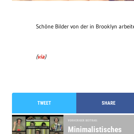
Schöne Bilder von der in Brooklyn arbe
(
via
)
TWEET
SHARE
VORHERIGER BEITRAG:
Minimalistisches