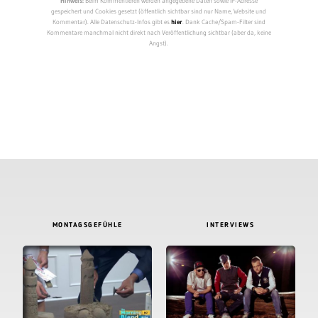
Hinweis:
Beim Kommentieren werden angegebene Daten sowie IP-Adresse
gespeichert und Cookies gesetzt (öffentlich sichtbar sind nur Name, Website und
Kommentar). Alle Datenschutz-Infos gibt es
hier
. Dank Cache/Spam-Filter sind
Kommentare manchmal nicht direkt nach Veröffentlichung sichtbar (aber da, keine
Angst).
MONTAGSGEFÜHLE
INTERVIEWS