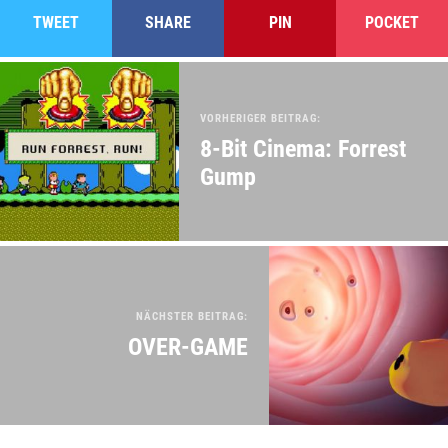
TWEET
SHARE
PIN
POCKET
VORHERIGER BEITRAG:
8-Bit Cinema: Forrest
Gump
NÄCHSTER BEITRAG:
OVER-GAME