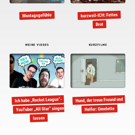
kurzweil-ICH: Fettes
Montagsgefühle
Brot
MEINE VIDEOS
KURZFILME
Hund, der treue Freund und
Ich habe „Rocket League“-
YouTuber „All Star“ singen
Helfer: Omelette
lassen