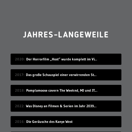
JAHRES-LANGEWEILE
2020
Der Horrorfilm „Host“ wurde komplett im Videochat-Tool Zoom gedreht
2017
Das große Schauspiel einer verwirrenden Straßenkennzeichnung
2018
Pomplamoose covern The Weeknd, MJ und JT in sehr schönem Mashup
2022
Was Disney an Filmen & Serien im Jahr 2039 vorstellen wird…
2016
Die Geräusche des Kanye West