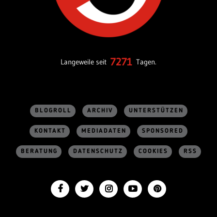
7271
Langeweile seit
Tagen.
BLOGROLL
ARCHIV
UNTERSTÜTZEN
KONTAKT
MEDIADATEN
SPONSORED
BERATUNG
DATENSCHUTZ
COOKIES
RSS