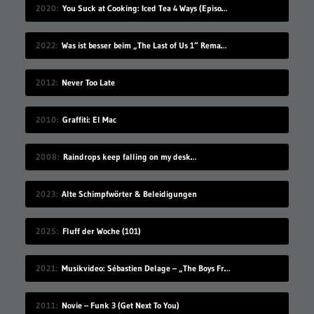
2020
You Suck at Cooking: Iced Tea 4 Ways (Episode 112)
2022
Was ist besser beim „The Last of Us 1“ Remake für die PS5?
2012
Never Too Late
2010
Graffiti: El Mac
2008
Raindrops keep falling on my desk…
2023
Alte Schimpfwörter & Beleidigungen
2025
Fluff der Woche (101)
2021
Musikvideo: Sébastien Delage – „The Boys From Summer“
2011
Novie – Funk 3 (Get Next To You)