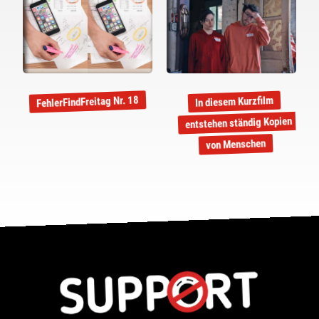
FehlerFindFreitag Nr. 18
In diesem Kurzfilm
entstehen ständig Kopien
von Menschen