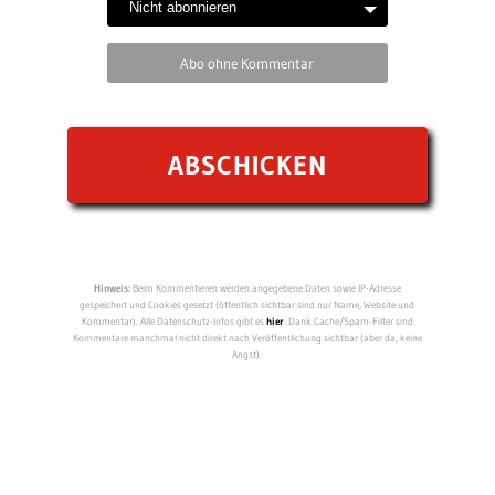
Abo ohne Kommentar
Hinweis:
Beim Kommentieren werden angegebene Daten sowie IP-Adresse
gespeichert und Cookies gesetzt (öffentlich sichtbar sind nur Name, Website und
Kommentar). Alle Datenschutz-Infos gibt es
hier
. Dank Cache/Spam-Filter sind
Kommentare manchmal nicht direkt nach Veröffentlichung sichtbar (aber da, keine
Angst).