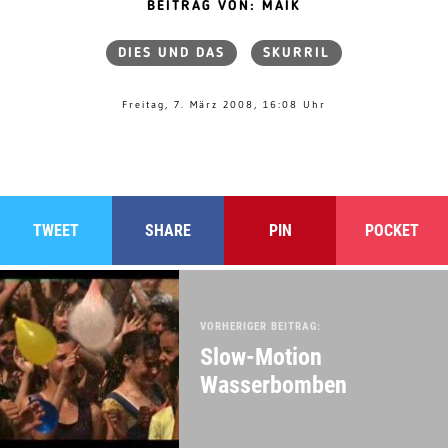
BEITRAG VON: MAIK
DIES UND DAS
SKURRIL
Freitag, 7. März 2008, 16:08 Uhr
TWEET
SHARE
PIN
POCKET
VORHERIGER BEITRAG:
Slow-Motion
Wasserbomben