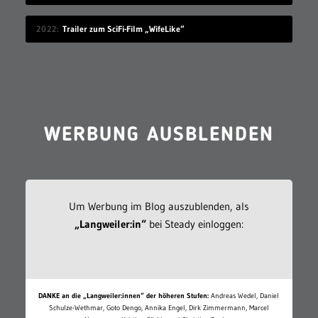
2022
Trailer zum SciFi-Film „WifeLike“
WERBUNG AUSBLENDEN
Um Werbung im Blog auszublenden, als
„Langweiler:in“
bei Steady einloggen:
DANKE an die „Langweiler:innen“ der höheren Stufen:
Andreas Wedel, Daniel
Schulze-Wethmar, Goto Dengo, Annika Engel, Dirk Zimmermann, Marcel