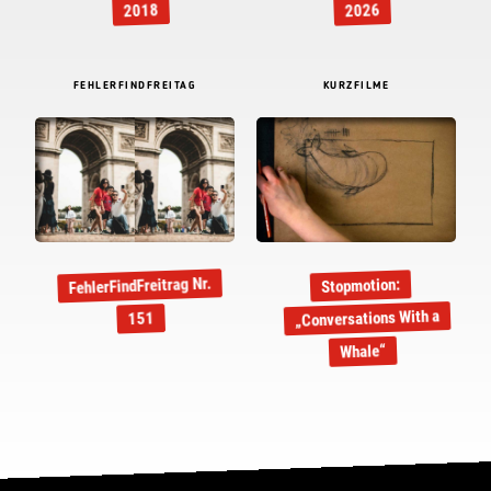
2018
2026
FEHLERFINDFREITAG
KURZFILME
FehlerFindFreitrag Nr.
Stopmotion:
„Conversations With a
151
Whale“