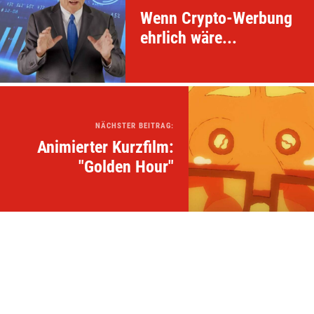
Wenn Crypto-Werbung
ehrlich wäre...
NÄCHSTER BEITRAG:
Animierter Kurzfilm:
"Golden Hour"