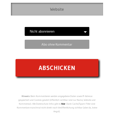
Abo ohne Kommentar
Hinweis:
Beim Kommentieren werden angegebene Daten sowie IP-Adresse
gespeichert und Cookies gesetzt (öffentlich sichtbar sind nur Name, Website und
Kommentar). Alle Datenschutz-Infos gibt es
hier
. Dank Cache/Spam-Filter sind
Kommentare manchmal nicht direkt nach Veröffentlichung sichtbar (aber da, keine
Angst).