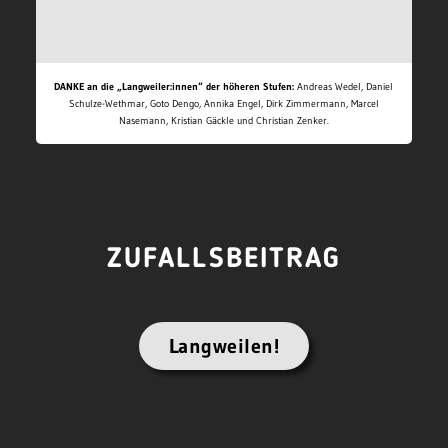
DANKE an die „Langweiler:innen“ der höheren Stufen:
Andreas Wedel, Daniel
Schulze-Wethmar, Goto Dengo, Annika Engel, Dirk Zimmermann, Marcel
Nasemann, Kristian Gäckle und Christian Zenker.
ZUFALLSBEITRAG
Langweilen!