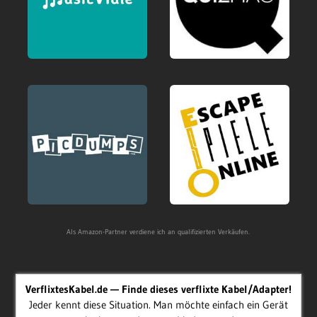
Als Amazon-Partner verdiene ich an qualifizierten Verkäufen.
VerflixtesKabel.de — Finde dieses verflixte Kabel/Adapter!
Jeder kennt diese Situation. Man möchte einfach ein Gerät