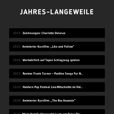
JAHRES-LANGEWEILE
2015
Zeichnungen: Charlotte Delarue
2021
Animierter Kurzfilm: „Like and Follow“
2018
Wortwörtlich auf Tapes Schlagzeug spielen
2015
Review: Frank Turner – Positive Songs For Negative People
2020
Haldern Pop Festival Live-Mitschnitte im Videostream (2008-2019)
2020
Animierter Kurzfilm: „The Box Assassin“
2022
Mark Hamill überrascht Leute am Drive-Thru-Schalter