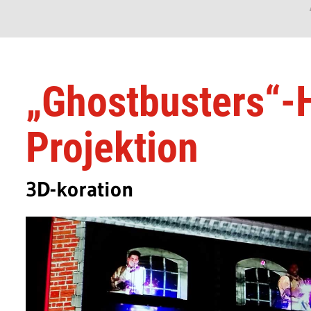
„Ghostbusters“-
Projektion
3D-koration