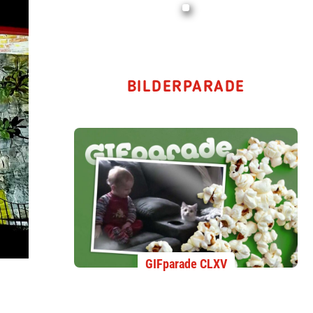
BILDERPARADE
GIFparade CLXV