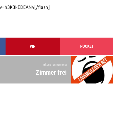
?v=h3K3kEDEAN4[/flash]
PIN
POCKET
NÄCHSTER BEITRAG:
Zimmer frei