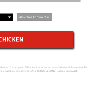
Abo ohne Kommentar
ert und Cookies gesetzt (öffentlich sichtbar sind nur Name, Website und Kommentar). Alle
re manchmal nicht direkt nach Veröffentlichung sichtbar (aber da, keine Angst).