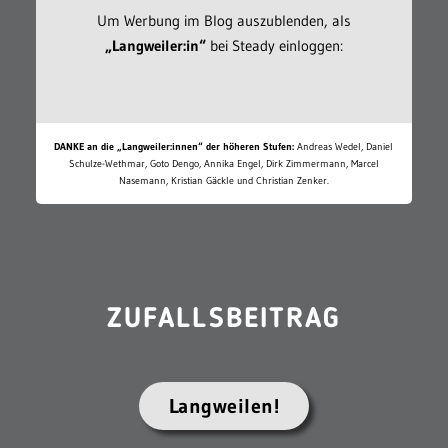
Um Werbung im Blog auszublenden, als
„Langweiler:in“
bei Steady einloggen:
DANKE an die „Langweiler:innen“ der höheren Stufen:
Andreas Wedel, Daniel
Schulze-Wethmar, Goto Dengo, Annika Engel, Dirk Zimmermann, Marcel
Nasemann, Kristian Gäckle und Christian Zenker.
ZUFALLSBEITRAG
Langweilen!