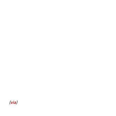
(
via
)