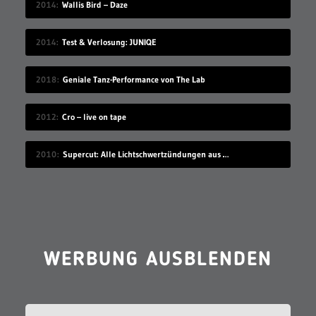
2014
Wallis Bird – Daze
2014
Test & Verlosung: JUNIQE
2018
Geniale Tanz-Performance von The Lab
2012
Cro – live on tape
2010
Supercut: Alle Lichtschwertzündungen aus Star Wars
WERBUNG AUSBLENDEN