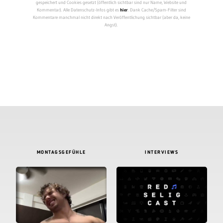
gespeichert und Cookies gesetzt (öffentlich sichtbar sind nur Name, Website und
Kommentar). Alle Datenschutz-Infos gibt es
hier
. Dank Cache/Spam-Filter sind
Kommentare manchmal nicht direkt nach Veröffentlichung sichtbar (aber da, keine
Angst).
MONTAGSGEFÜHLE
INTERVIEWS