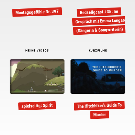
Montagsgefühle Nr. 397
Redseligcast #35: Im
Gespräch mit Emma Longard
(Sängerin & Songwriterin)
MEINE VIDEOS
KURZFILME
The Hitchhiker’s Guide To
spielseitig: Spirit
Murder