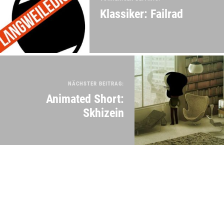
Klassiker: Failrad
NÄCHSTER BEITRAG:
Animated Short:
Skhizein