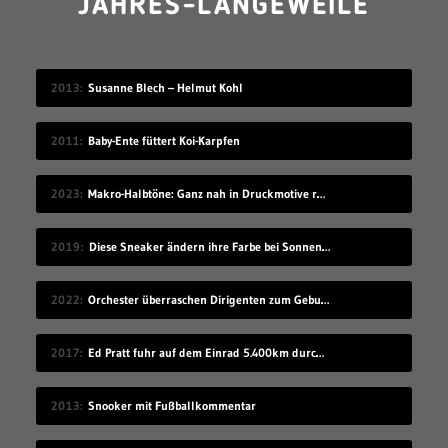
JAHRES-LANGEWEILE
2013
Susanne Blech – Helmut Kohl
2011
Baby-Ente füttert Koi-Karpfen
2023
Makro-Halbtöne: Ganz nah in Druckmotive reingezoomt
2019
Diese Sneaker ändern ihre Farbe bei Sonnenlicht-Einstrahlung
2022
Orchester überraschen Dirigenten zum Geburtstag
2017
Ed Pratt fuhr auf dem Einrad 5.400km durch China
2013
Snooker mit Fußballkommentar