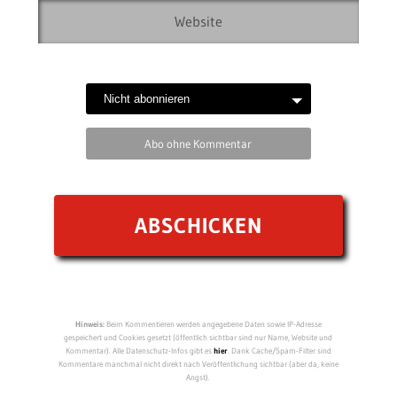
Abo ohne Kommentar
Hinweis:
Beim Kommentieren werden angegebene Daten sowie IP-Adresse
gespeichert und Cookies gesetzt (öffentlich sichtbar sind nur Name, Website und
Kommentar). Alle Datenschutz-Infos gibt es
hier
. Dank Cache/Spam-Filter sind
Kommentare manchmal nicht direkt nach Veröffentlichung sichtbar (aber da, keine
Angst).