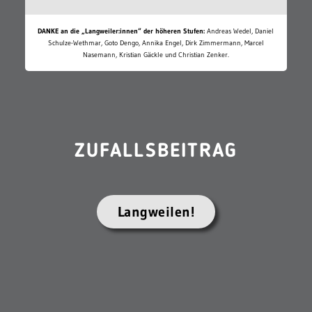
DANKE an die „Langweiler:innen“ der höheren Stufen:
Andreas Wedel, Daniel
Schulze-Wethmar, Goto Dengo, Annika Engel, Dirk Zimmermann, Marcel
Nasemann, Kristian Gäckle und Christian Zenker.
ZUFALLSBEITRAG
Langweilen!