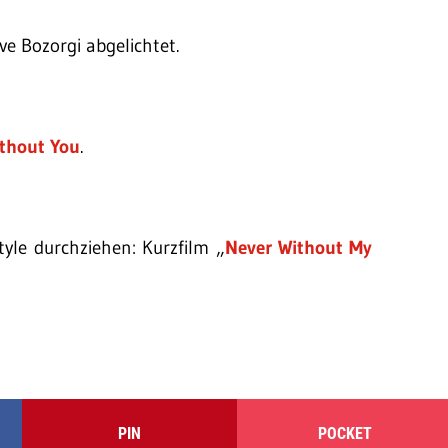
e Bozorgi abgelichtet.
ithout You
.
yle durchziehen: Kurzfilm „
Never Without My
PIN
POCKET