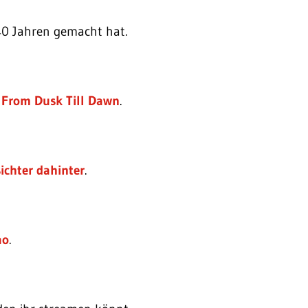
 40 Jahren gemacht hat.
:
From Dusk Till Dawn
.
ichter dahinter
.
ao
.