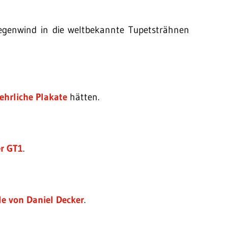
egenwind in die weltbekannte Tupetsträhnen
ehrliche Plakate
hätten.
er GT1
.
le von Daniel Decker
.