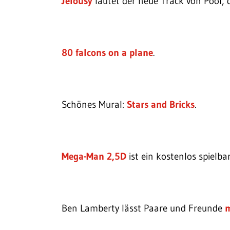
Jelousy
lautet der neue Track von Pool, 
80 falcons on a plane
.
Schönes Mural:
Stars and Bricks
.
Mega-Man 2,5D
ist ein kostenlos spielb
Ben Lamberty lässt Paare und Freunde
m