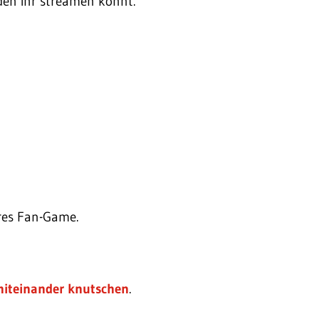
den ihr streamen könnt.
ares Fan-Game.
iteinander knutschen
.