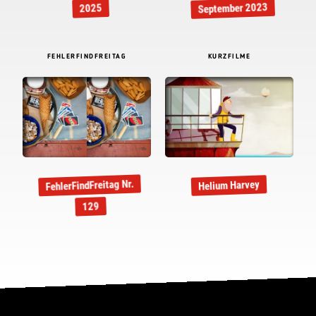
September 2023
2025
FEHLERFINDFREITAG
KURZFILME
FehlerFindFreitag Nr.
Helium Harvey
129