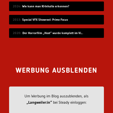
2024
Wie kann man KI-Inhalte erkennen?
2013
Special VFX Showreel: Prime Focus
2020
Der Horrorfilm „Host“ wurde komplett im Videochat-Tool Zoom gedreht
WERBUNG AUSBLENDEN
Um Werbung im Blog auszublenden, als
„Langweiler:in“
bei Steady einloggen: