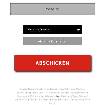
Abo ohne Kommentar
Hinweis:
Beim Kommentieren werden angegebene Daten sowie IP-Adresse
gespeichert und Cookies gesetzt (öffentlich sichtbar sind nur Name, Website und
Kommentar). Alle Datenschutz-Infos gibt es
hier
. Dank Cache/Spam-Filter sind
Kommentare manchmal nicht direkt nach Veröffentlichung sichtbar (aber da, keine
Angst).