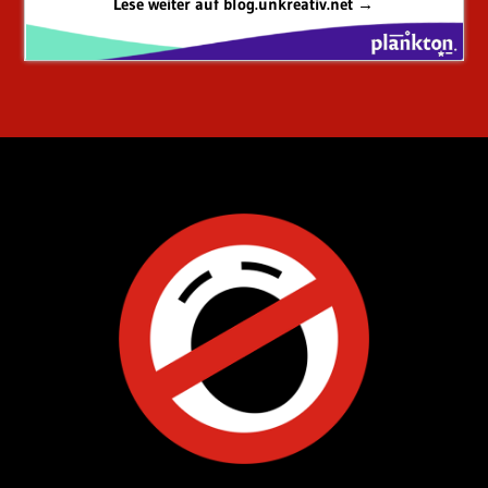
Lese weiter auf blog.unkreativ.net →