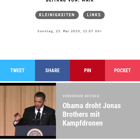
BEITRAG VON: MAIK
KLEINIGKEITEN
LINKS
Sonntag, 23. Mai 2010, 11:07 Uhr
TWEET
SHARE
PIN
POCKET
VORHERIGER BEITRAG:
Obama droht Jonas
Brothers mit
Kampfdronen