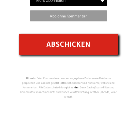
Abo ohne Kommentar
Hinweis:
Beim Kommentieren werden angegebene Daten sowie IP-Adresse
gespeichert und Cookies gesetzt (öffentlich sichtbar sind nur Name, Website und
Kommentar). Alle Datenschutz-Infos gibt es
hier
. Dank Cache/Spam-Filter sind
Kommentare manchmal nicht direkt nach Veröffentlichung sichtbar (aber da, keine
Angst).