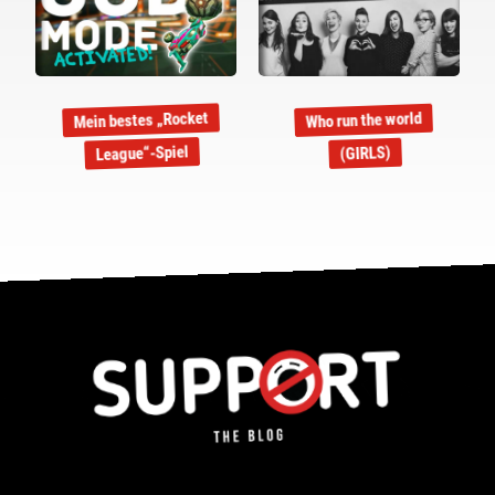
Mein bestes „Rocket
Who run the world
League“-Spiel
(GIRLS)