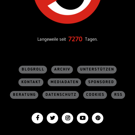
7270
Langeweile seit
Tagen.
BLOGROLL
ARCHIV
UNTERSTÜTZEN
KONTAKT
MEDIADATEN
SPONSORED
BERATUNG
DATENSCHUTZ
COOKIES
RSS