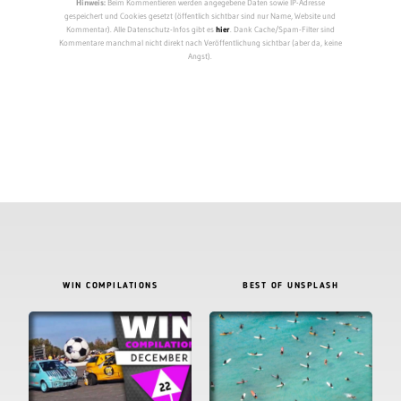
Hinweis:
Beim Kommentieren werden angegebene Daten sowie IP-Adresse
gespeichert und Cookies gesetzt (öffentlich sichtbar sind nur Name, Website und
Kommentar). Alle Datenschutz-Infos gibt es
hier
. Dank Cache/Spam-Filter sind
Kommentare manchmal nicht direkt nach Veröffentlichung sichtbar (aber da, keine
Angst).
WIN COMPILATIONS
BEST OF UNSPLASH