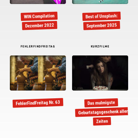
Best of Unsplash:
WIN Compilation
September 2025
Dezember 2022
FEHLERFINDFREITAG
KURZFILME
FehlerFindFreitag Nr. 63
Das mulmigste
Geburtstagsgeschenk aller
Zeiten