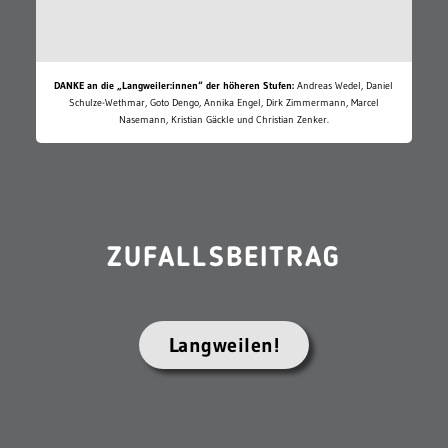
DANKE an die „Langweiler:innen“ der höheren Stufen:
Andreas Wedel, Daniel
Schulze-Wethmar, Goto Dengo, Annika Engel, Dirk Zimmermann, Marcel
Nasemann, Kristian Gäckle und Christian Zenker.
ZUFALLSBEITRAG
Langweilen!