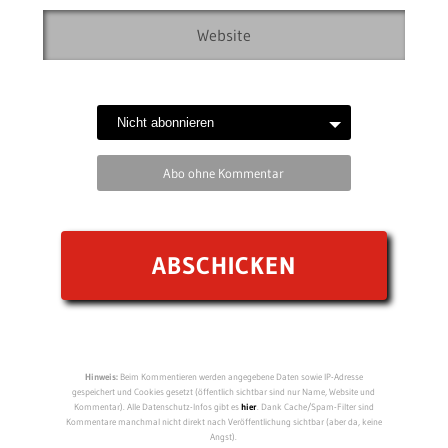
Abo ohne Kommentar
Hinweis:
Beim Kommentieren werden angegebene Daten sowie IP-Adresse
gespeichert und Cookies gesetzt (öffentlich sichtbar sind nur Name, Website und
Kommentar). Alle Datenschutz-Infos gibt es
hier
. Dank Cache/Spam-Filter sind
Kommentare manchmal nicht direkt nach Veröffentlichung sichtbar (aber da, keine
Angst).