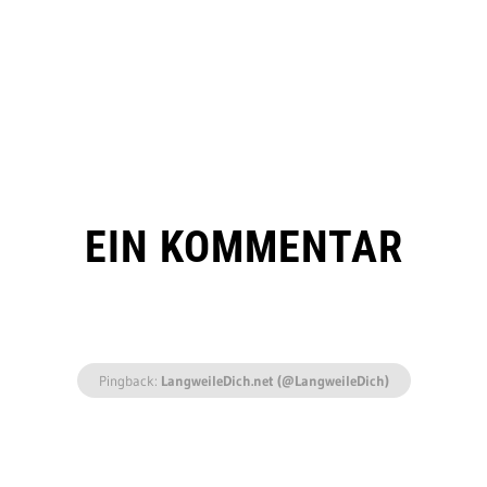
EIN KOMMENTAR
Pingback:
LangweileDich.net (@LangweileDich)