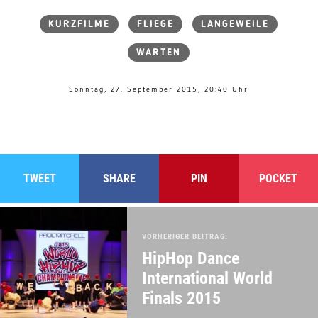
KURZFILME
FLIEGE
LANGEWEILE
WARTEN
Sonntag, 27. September 2015, 20:40 Uhr
TWEET
SHARE
PIN
POCKET
VORHERIGER BEITRAG:
HipHop Dance
International World
Finals 2015