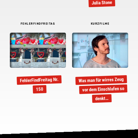
Julia Stone
FEHLERFINDFREITAG
KURZFILME
Was man für wirres Zeug
FehlerFindFreitag Nr.
vor dem Einschlafen so
150
denkt…