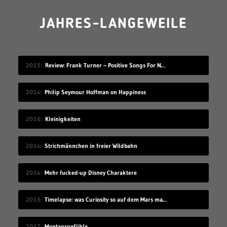
JAHRES-LANGEWEILE
2015
Review: Frank Turner – Positive Songs For Negative People
2014
Philip Seymour Hoffman on Happiness
2016
Kleinigkeiten
2014
Strichmännchen in freier Wildbahn
2014
Mehr fucked-up Disney Charaktere
2013
Timelapse: was Curiosity so auf dem Mars macht
2017
Montagsgefühle