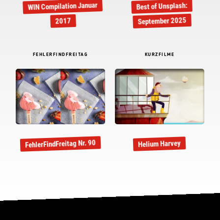
WIN Compilation Januar
Best of Unsplash:
September 2025
2017
FEHLERFINDFREITAG
KURZFILME
FehlerFindFreitag Nr. 90
Helium Harvey