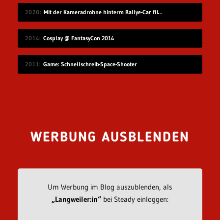
2020
Mit der Kameradrohne hinterm Rallye-Car fliegen
2014
Cosplay @ FantasyCon 2014
2011
Game: Schnellschreib-Space-Shooter
WERBUNG AUSBLENDEN
Um Werbung im Blog auszublenden, als
„Langweiler:in“
bei Steady einloggen: