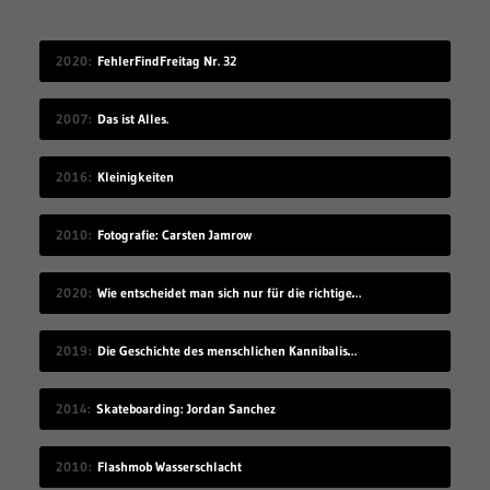
2020
FehlerFindFreitag Nr. 32
2007
Das ist Alles.
2016
Kleinigkeiten
2010
Fotografie: Carsten Jamrow
2020
Wie entscheidet man sich nur für die richtige Idee?
2019
Die Geschichte des menschlichen Kannibalismus
2014
Skateboarding: Jordan Sanchez
2010
Flashmob Wasserschlacht