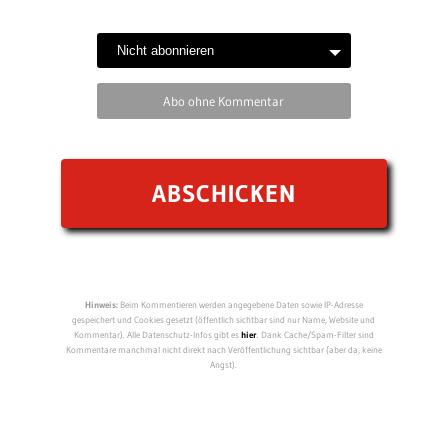
Abo ohne Kommentar
Hinweis:
Beim Kommentieren werden angegebene Daten sowie IP-Adresse
gespeichert und Cookies gesetzt (öffentlich sichtbar sind nur Name, Website und
Kommentar). Alle Datenschutz-Infos gibt es
hier
. Dank Cache/Spam-Filter sind
Kommentare manchmal nicht direkt nach Veröffentlichung sichtbar (aber da, keine
Angst).