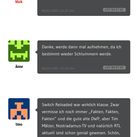
Maik
ANTWORTEN
06.03.2007, 13:27 Uhr
Danke, werde dann mal aufnehmen, da ich
bestimmt wieder Schlummern werde.
Änne
ANTWORTEN
06.03.2007, 13:33 Uhr
Switch Reloaded war wirklich klasse. Zwar
vermisse ich noch immer „Fakten, Fakten,
Fakten“ und die gute alte DWP, aber Tim
timo
Mälzer, Nostradamus-TV und natürlich RTL
aktuell sind schon genial gewesen. Schön,