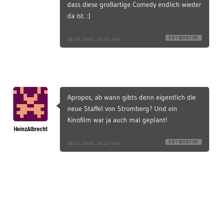
dass diese großartige Comedy endlich wieder
da ist. :)
ANTWORTEN
06.03.2007, 19:30 Uhr
Apropos, ab wann gibts denn eigentlich die
neue Staffel von Stromberg? Und ein
Kinofilm war ja auch mal geplant!
HeinzAlbrecht
ANTWORTEN
28.01.2009, 16:15 Uhr