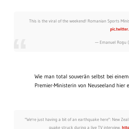
This is the viral of the weekend! Romanian Sports Minis
pic.twitt
— Emanuel Roşu 
Wie man total souverän selbst bei einem 
Premier-Ministerin von Neuseeland hier e
"We're just having a bit of an earthquake here": New Zea
quake struck during a live TV interview.
htt