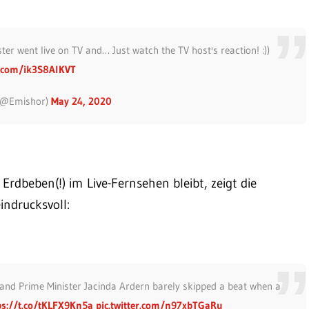
ter went live on TV and… Just watch the TV host's reaction! :))
er.com/ik3S8AlKVT
(@Emishor)
May 24, 2020
Erdbeben(!) im Live-Fernsehen bleibt, zeigt die
indrucksvoll:
land Prime Minister Jacinda Ardern barely skipped a beat when a
ps://t.co/tKLFX9Kn5a
pic.twitter.com/n97xbTGaRu