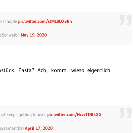
 Geschöpfe
pic.twitter.com/sJML9DXvBh
sSchwalbi)
May 19, 2020
hstück. Pasta? Ach, komm, wieso eigentlich
just keeps getting funnier
pic.twitter.com/HcvcTDKkXG
oysamantha)
April 17, 2020