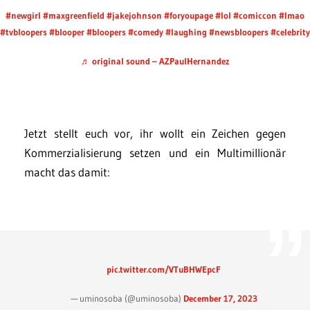
#newgirl
#maxgreenfield
#jakejohnson
#foryoupage
#lol
#comiccon
#lmao
#tvbloopers
#blooper
#bloopers
#comedy
#laughing
#newsbloopers
#celebrity
♬ original sound – AZPaulHernandez
Jetzt stellt euch vor, ihr wollt ein Zeichen gegen
Kommerzialisierung setzen und ein Multimillionär
macht das damit:
pic.twitter.com/VTuBHWEpcF
— uminosoba (@uminosoba)
December 17, 2023