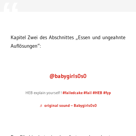
Kapitel Zwei des Abschnittes „Essen und ungeahnte
Auflösungen“:
@babygirls0s0
HEB explain yourself !
#failedcake
#fail
#HEB
#fyp
♬ original sound – Babygirls0s0