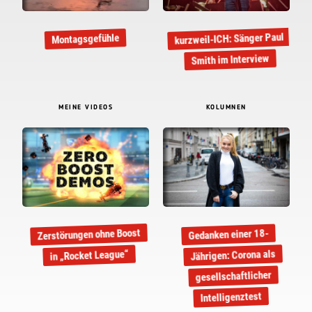
kurzweil-ICH: Sänger Paul
Montagsgefühle
Smith im Interview
MEINE VIDEOS
KOLUMNEN
Zerstörungen ohne Boost
Gedanken einer 18-
Jährigen: Corona als
in „Rocket League“
gesellschaftlicher
Intelligenztest