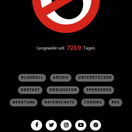
7269
Langeweile seit
Tagen.
BLOGROLL
ARCHIV
UNTERSTÜTZEN
KONTAKT
MEDIADATEN
SPONSORED
BERATUNG
DATENSCHUTZ
COOKIES
RSS