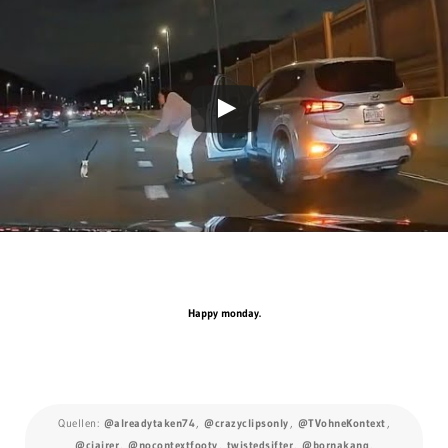
Happy monday.
Quellen:
@alreadytaken74
,
@crazyclipsonly
,
@TVohneKontext
,
@ciairer
,
@nocontextfooty
,
twistedsifter
,
@bornakang
,