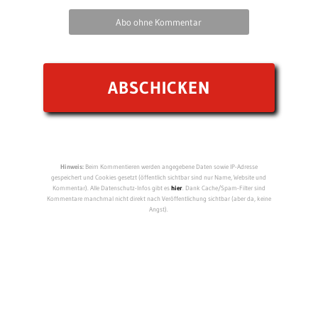
Abo ohne Kommentar
Hinweis:
Beim Kommentieren werden angegebene Daten sowie IP-Adresse
gespeichert und Cookies gesetzt (öffentlich sichtbar sind nur Name, Website und
Kommentar). Alle Datenschutz-Infos gibt es
hier
. Dank Cache/Spam-Filter sind
Kommentare manchmal nicht direkt nach Veröffentlichung sichtbar (aber da, keine
Angst).