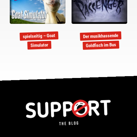
Der musikhassende
spielseitig – Goat
Goldfisch im Bus
Simulator