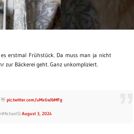
 es erstmal Frühstück. Da muss man ja nicht
hr zur Bäckerei geht. Ganz unkompliziert.
👋
pic.twitter.com/uMx6wJbMFg
niMichael5)
August 3, 2024