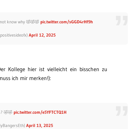
d not know why 🤣🤣🤣
pic.twitter.com/sGGD4rHf9h
@positivesideofx)
April 12, 2025
er Kollege hier ist vielleicht ein bisschen zu
muss ich mir merken!):
is? 🤣🤣
pic.twitter.com/e5YFTCTQ1H
lyBangersEth)
April 13, 2025