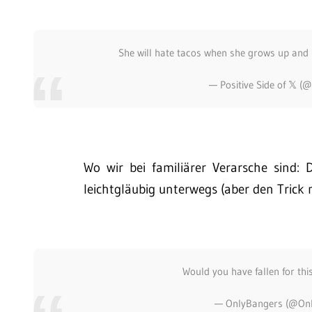
She will hate tacos when she grows up an
— Positive Side of 𝕏 (
Wo wir bei familiärer Verarsche sind: D
leichtgläubig unterwegs (aber den Trick 
Would you have fallen for th
— OnlyBangers (@On