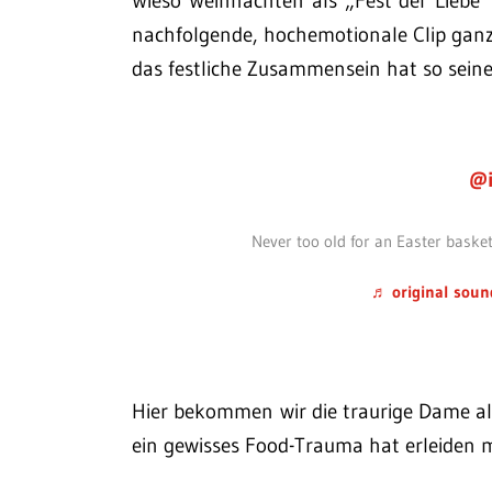
Wieso Weihnachten als „Fest der Liebe“
nachfolgende, hochemotionale Clip ganz g
das festliche Zusammensein hat so sein
@i
Never too old for an Easter bas
♬ original soun
Hier bekommen wir die traurige Dame als
ein gewisses Food-Trauma hat erleiden 