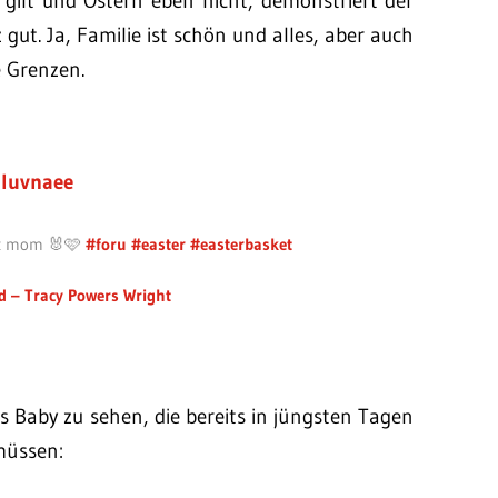
 gilt und Ostern eben nicht, demonstriert der
ut. Ja, Familie ist schön und alles, aber auch
e Grenzen.
luvnaee
ket mom 🐰🩷
#foru
#easter
#easterbasket
d – Tracy Powers Wright
 Baby zu sehen, die bereits in jüngsten Tagen
müssen: