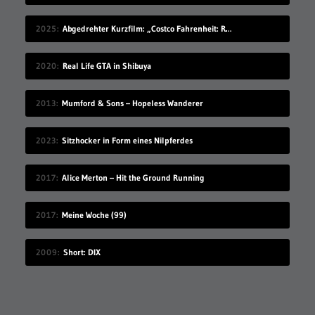
2025
Abgedrehter Kurzfilm: „Costco Fahrenheit: Reborn: Meow meow’s Revenge“
2020
Real Life GTA in Shibuya
2013
Mumford & Sons – Hopeless Wanderer
2023
Sitzhocker in Form eines Nilpferdes
2017
Alice Merton – Hit the Ground Running
2017
Meine Woche (99)
2009
Short: DIX