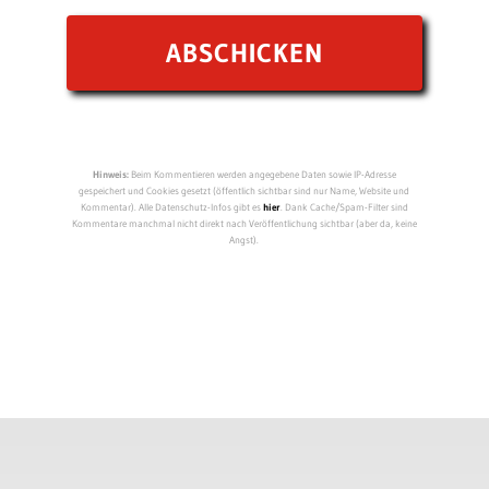
Hinweis:
Beim Kommentieren werden angegebene Daten sowie IP-Adresse
gespeichert und Cookies gesetzt (öffentlich sichtbar sind nur Name, Website und
Kommentar). Alle Datenschutz-Infos gibt es
hier
. Dank Cache/Spam-Filter sind
Kommentare manchmal nicht direkt nach Veröffentlichung sichtbar (aber da, keine
Angst).