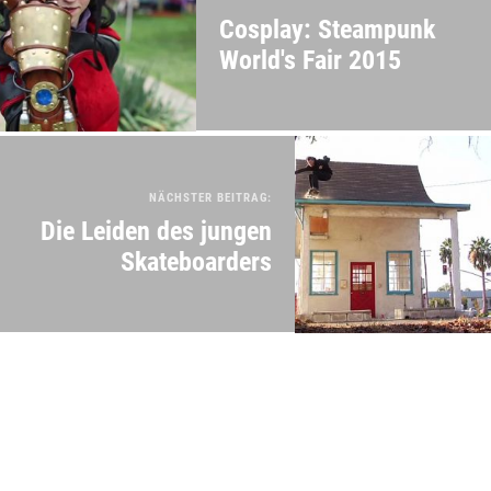
Cosplay: Steampunk
World's Fair 2015
NÄCHSTER BEITRAG:
Die Leiden des jungen
Skateboarders