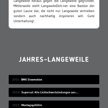
Langeweile heraus gegen die Langeweile gegründet.
Mittlerweile stellt LangweileDich.net eine Bastion der
guten Laune dar, die nicht nur Langeweile vertreiben
sondern auch nachhaltig inspirieren will. Gute
Unterhaltung!
JAHRES-LANGEWEILE
2014
BMX Slowmotion
2010
Supercut: Alle Lichtschwertzündungen aus Star Wars
2018
Montagsgefühle