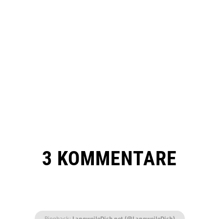
3 KOMMENTARE
Pingback:
LangweileDich.net (@LangweileDich)