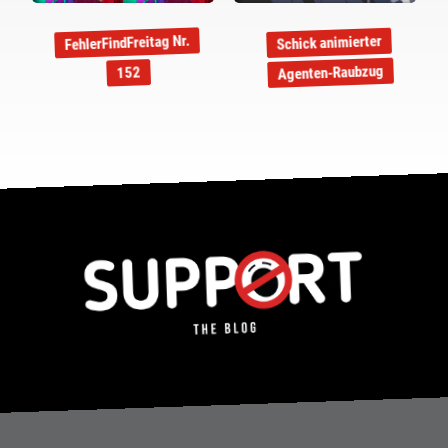
FehlerFindFreitag Nr.
Schick animierter
Agenten-Raubzug
152