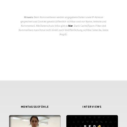
Hinweis:
Beim Kommentieren werden angegebene Daten sowie IP-Adresse
gespeichert und Cookies gesetzt (öffentlich sichtbar sind nur Name, Website und
Kommentar). Alle Datenschutz-Infos gibt es
hier
. Dank Cache/Spam-Filter sind
Kommentare manchmal nicht direkt nach Veröffentlichung sichtbar (aber da, keine
Angst).
MONTAGSGEFÜHLE
INTERVIEWS