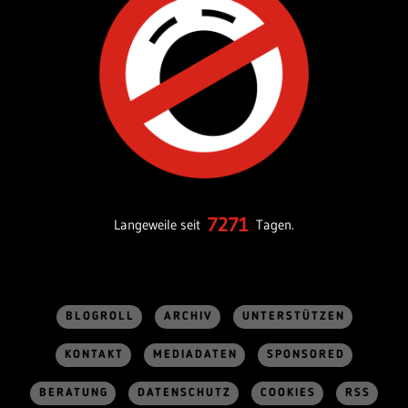
7271
Langeweile seit
Tagen.
BLOGROLL
ARCHIV
UNTERSTÜTZEN
KONTAKT
MEDIADATEN
SPONSORED
BERATUNG
DATENSCHUTZ
COOKIES
RSS