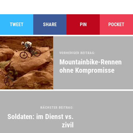
TWEET
SHARE
PIN
POCKET
VORHERIGER BEITRAG:
Mountainbike-Rennen
ohne Kompromisse
NÄCHSTER BEITRAG:
Soldaten: im Dienst vs.
zivil