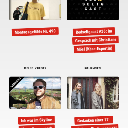
Montagsgefühle Nr. 490
Redseligcast #36: Im
Gespräch mit Christiane
Mösl (Käse-Expertin)
MEINE VIDEOS
KOLUMNEN
WERBUNG
Gedanken einer 17-
Ich war im Skyline