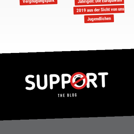
Jährigen: Die Europawahl
Vergnügungspark
2019 aus der Sicht von uns
Jugendlichen