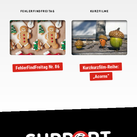
FEHLERFINDFREITAG
KURZFILME
FehlerFindFreitag Nr. 86
Kurzkurzfilm-Reihe:
„Acorns“