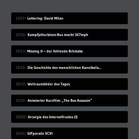
2017
Lettering: David Milan
2010
Kampfjetturbinen-Bus macht 367mph
2013
Missing U – der fehlende Bchstabe
2019
Die Geschichte des menschlichen Kannibalismus
2010
Weltraumbilder des Tages
2020
Animierter Kurzfilm: „The Box Assassin“
2008
Arcorgie des Internetfrustes (I)
2024
GIFparade XCVI