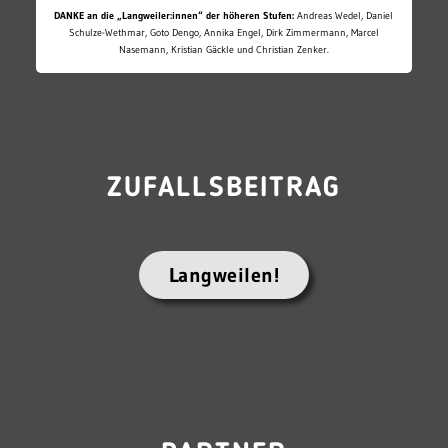
DANKE an die „Langweiler:innen“ der höheren Stufen:
Andreas Wedel, Daniel
Schulze-Wethmar, Goto Dengo, Annika Engel, Dirk Zimmermann, Marcel
Nasemann, Kristian Gäckle und Christian Zenker.
ZUFALLSBEITRAG
Langweilen!