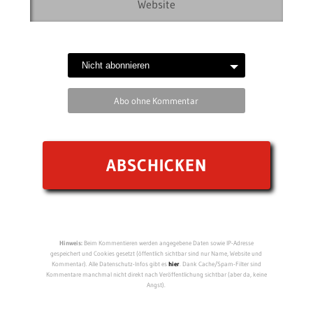
Abo ohne Kommentar
Hinweis:
Beim Kommentieren werden angegebene Daten sowie IP-Adresse
gespeichert und Cookies gesetzt (öffentlich sichtbar sind nur Name, Website und
Kommentar). Alle Datenschutz-Infos gibt es
hier
. Dank Cache/Spam-Filter sind
Kommentare manchmal nicht direkt nach Veröffentlichung sichtbar (aber da, keine
Angst).