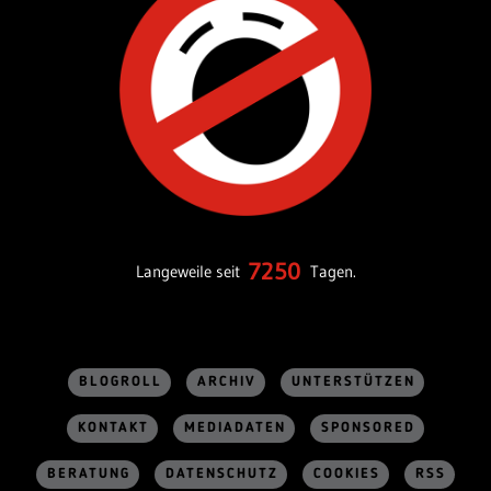
7250
Langeweile seit
Tagen.
BLOGROLL
ARCHIV
UNTERSTÜTZEN
KONTAKT
MEDIADATEN
SPONSORED
BERATUNG
DATENSCHUTZ
COOKIES
RSS