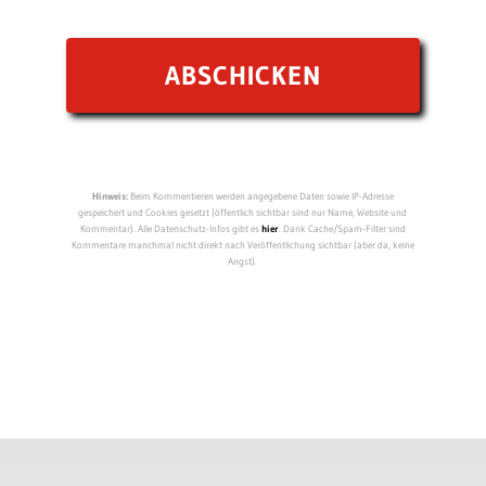
Hinweis:
Beim Kommentieren werden angegebene Daten sowie IP-Adresse
gespeichert und Cookies gesetzt (öffentlich sichtbar sind nur Name, Website und
Kommentar). Alle Datenschutz-Infos gibt es
hier
. Dank Cache/Spam-Filter sind
Kommentare manchmal nicht direkt nach Veröffentlichung sichtbar (aber da, keine
Angst).