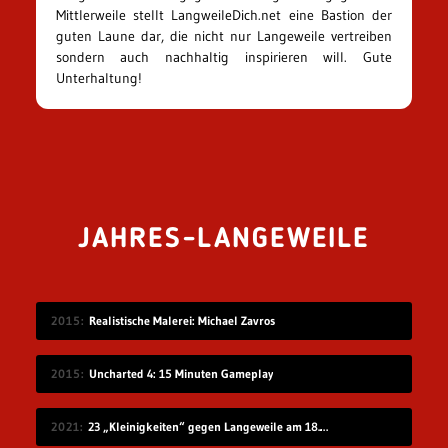
Mittlerweile stellt LangweileDich.net eine Bastion der
guten Laune dar, die nicht nur Langeweile vertreiben
sondern auch nachhaltig inspirieren will. Gute
Unterhaltung!
JAHRES-LANGEWEILE
2015
Realistische Malerei: Michael Zavros
2015
Uncharted 4: 15 Minuten Gameplay
2021
23 „Kleinigkeiten“ gegen Langeweile am 18.07.2021