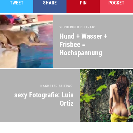
TWEET
SHARE
PIN
POCKET
VORHERIGER BEITRAG:
Hund + Wasser +
Frisbee =
Hochspannung
NÄCHSTER BEITRAG:
sexy Fotografie: Luis
Ortiz