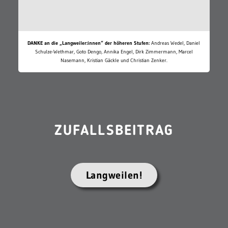
DANKE an die „Langweiler:innen“ der höheren Stufen:
Andreas Wedel, Daniel
Schulze-Wethmar, Goto Dengo, Annika Engel, Dirk Zimmermann, Marcel
Nasemann, Kristian Gäckle und Christian Zenker.
ZUFALLSBEITRAG
Langweilen!