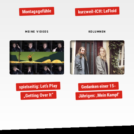
kurzweil-ICH: LeFloid
Montagsgefühle
MEINE VIDEOS
KOLUMNEN
spielseitig: Let’s Play
Gedanken einer 15-
Jährigen: ‚Mein Kampf‘
„Getting Over It“