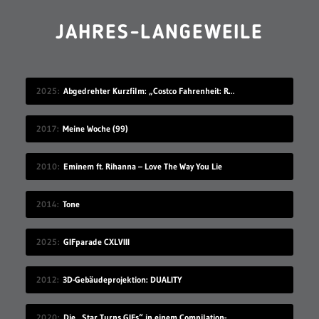
JAHRES-LANGEWEILE
2025
Abgedrehter Kurzfilm: „Costco Fahrenheit: Reborn: Meow meow’s Revenge“
2017
Meine Woche (99)
2010
Eminem ft. Rihanna – Love The Way You Lie
2014
Tone
2025
GIFparade CXLVIII
2012
3D-Gebäudeprojektion: DUALITY
2020
Die „Star Turns GIFs“ in einem Compilation-Video