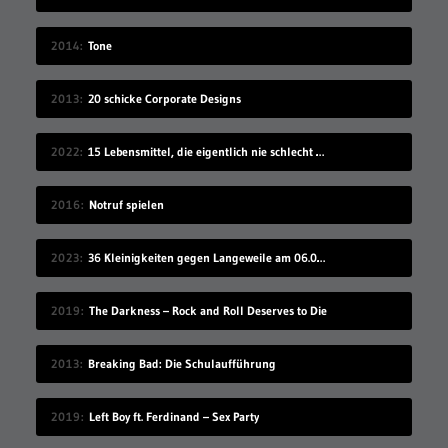
2014
Tone
2013
20 schicke Corporate Designs
2022
15 Lebensmittel, die eigentlich nie schlecht werden
2016
Notruf spielen
2023
36 Kleinigkeiten gegen Langeweile am 06.08.2023
2019
The Darkness – Rock and Roll Deserves to Die
2013
Breaking Bad: Die Schulaufführung
2019
Left Boy ft. Ferdinand – Sex Party