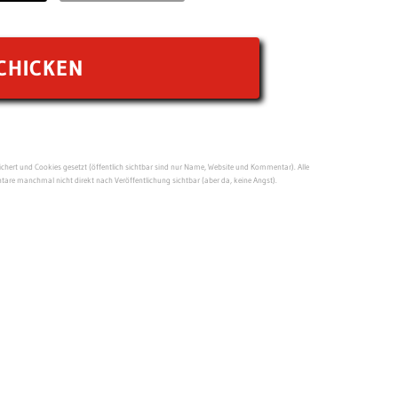
ert und Cookies gesetzt (öffentlich sichtbar sind nur Name, Website und Kommentar). Alle
re manchmal nicht direkt nach Veröffentlichung sichtbar (aber da, keine Angst).