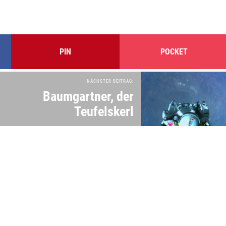
PIN
POCKET
NÄCHSTER BEITRAG:
Baumgartner, der
Teufelskerl