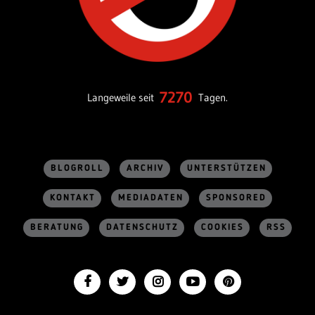
7270
Langeweile seit
Tagen.
BLOGROLL
ARCHIV
UNTERSTÜTZEN
KONTAKT
MEDIADATEN
SPONSORED
BERATUNG
DATENSCHUTZ
COOKIES
RSS