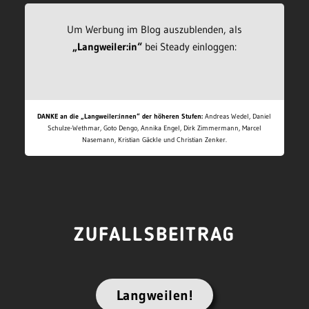
Um Werbung im Blog auszublenden, als
„Langweiler:in“
bei Steady einloggen:
DANKE an die „Langweiler:innen“ der höheren Stufen:
Andreas Wedel, Daniel
Schulze-Wethmar, Goto Dengo, Annika Engel, Dirk Zimmermann, Marcel
Nasemann, Kristian Gäckle und Christian Zenker.
ZUFALLSBEITRAG
Langweilen!