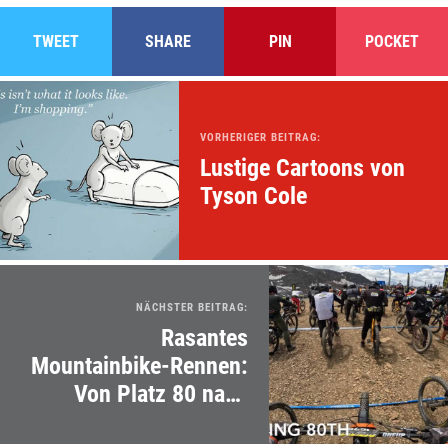
TWEET
SHARE
PIN
POCKET
VORHERIGER BEITRAG:
Lustige Cartoons von
Tyson Cole
NÄCHSTER BEITRAG:
Rasantes
Mountainbike-Rennen:
Von Platz 80 nach
vorne