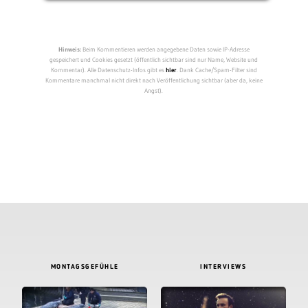
Hinweis:
Beim Kommentieren werden angegebene Daten sowie IP-Adresse
gespeichert und Cookies gesetzt (öffentlich sichtbar sind nur Name, Website und
Kommentar). Alle Datenschutz-Infos gibt es
hier
. Dank Cache/Spam-Filter sind
Kommentare manchmal nicht direkt nach Veröffentlichung sichtbar (aber da, keine
Angst).
MONTAGSGEFÜHLE
INTERVIEWS