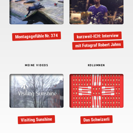
kurzweil-ICH: Interview
Montagsgefühle Nr. 374
mit Fotograf Robert Jahns
MEINE VIDEOS
KOLUMNEN
Visiting Sunshine
Das Schwizerli