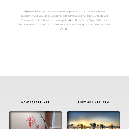
Hinweis:
Beim Kommentieren werden angegebene Daten sowie IP-Adresse
gespeichert und Cookies gesetzt (öffentlich sichtbar sind nur Name, Website und
Kommentar). Alle Datenschutz-Infos gibt es
hier
. Dank Cache/Spam-Filter sind
Kommentare manchmal nicht direkt nach Veröffentlichung sichtbar (aber da, keine
Angst).
MONTAGSGEFÜHLE
BEST OF UNSPLASH