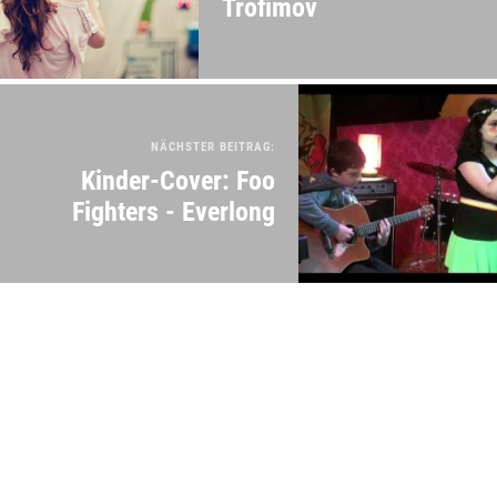
Trofimov
NÄCHSTER BEITRAG:
Kinder-Cover: Foo
Fighters - Everlong