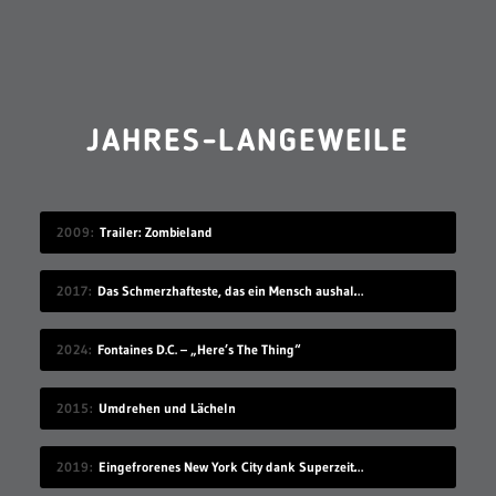
JAHRES-LANGEWEILE
2009
Trailer: Zombieland
2017
Das Schmerzhafteste, das ein Mensch aushalten kann
2024
Fontaines D.C. – „Here’s The Thing“
2015
Umdrehen und Lächeln
2019
Eingefrorenes New York City dank Superzeitlupe