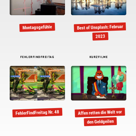
Best of Unsplash: Februar
Montagsgefühle
2023
FEHLERFINDFREITAG
KURZFILME
Affen retten die Welt vor
FehlerFindFreitag Nr. 48
den Geldgeilen