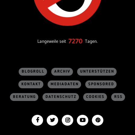
7270
Langeweile seit
Tagen.
BLOGROLL
ARCHIV
UNTERSTÜTZEN
KONTAKT
MEDIADATEN
SPONSORED
BERATUNG
DATENSCHUTZ
COOKIES
RSS