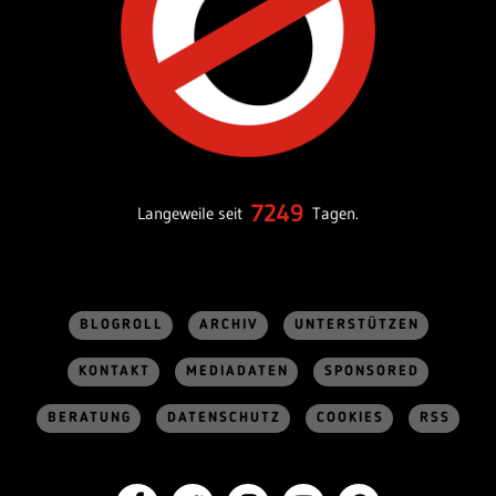
7249
Langeweile seit
Tagen.
BLOGROLL
ARCHIV
UNTERSTÜTZEN
KONTAKT
MEDIADATEN
SPONSORED
BERATUNG
DATENSCHUTZ
COOKIES
RSS