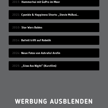
2015
Hammerhai mit GoPro im Meer
2021
Cyanide & Happiness Shorts: „Stevie McBusinessman“
2010
Star Wars Babies
2014
Ballett trifft auf Robotik
2024
Neue Fotos von Ashraful Arefin
2025
„Slow Ass Night“ (Kurzfilm)
WERBUNG AUSBLENDEN