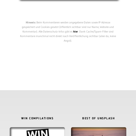
Hinweis:
Beim Kommentieren werden angegebene Daten sowie IP-Adresse
gespeichert und Cookies gesetzt (öffentlich sichtbar sind nur Name, Website und
Kommentar). Alle Datenschutz-Infos gibt es
hier
. Dank Cache/Spam-Filter sind
Kommentare manchmal nicht direkt nach Veröffentlichung sichtbar (aber da, keine
Angst).
WIN COMPILATIONS
BEST OF UNSPLASH