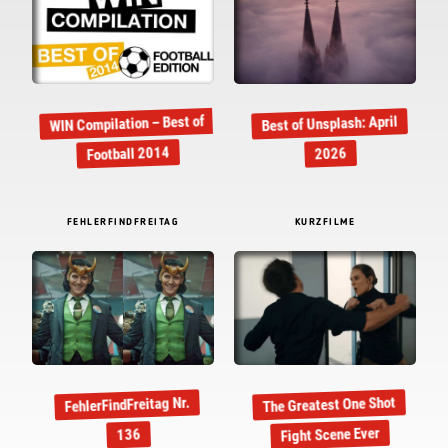
WIN Compilation – Best of
Best of Unsplash: April
Football 2014
2026
FEHLERFINDFREITAG
KURZFILME
The Greatest One Shot
FehlerFindFreitag Nr.
Fight Scene Ever
136