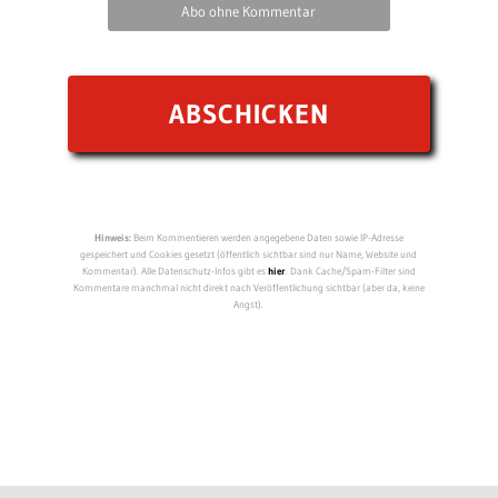
Abo ohne Kommentar
Hinweis:
Beim Kommentieren werden angegebene Daten sowie IP-Adresse
gespeichert und Cookies gesetzt (öffentlich sichtbar sind nur Name, Website und
Kommentar). Alle Datenschutz-Infos gibt es
hier
. Dank Cache/Spam-Filter sind
Kommentare manchmal nicht direkt nach Veröffentlichung sichtbar (aber da, keine
Angst).