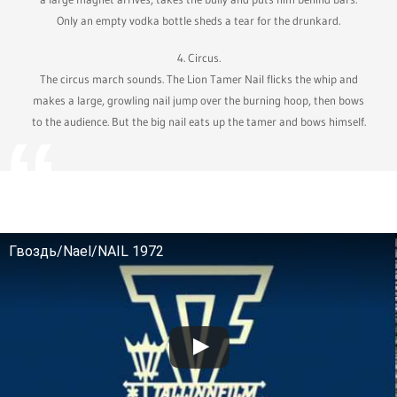
Only an empty vodka bottle sheds a tear for the drunkard.
4. Circus.
The circus march sounds. The Lion Tamer Nail flicks the whip and
makes a large, growling nail jump over the burning hoop, then bows
to the audience. But the big nail eats up the tamer and bows himself.
Гвоздь/Nael/NAIL 1972