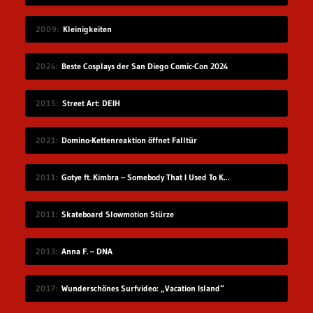
2009
Kleinigkeiten
2024
Beste Cosplays der San Diego Comic-Con 2024
2015
Street Art: DEIH
2021
Domino-Kettenreaktion öffnet Falltür
2011
Gotye ft. Kimbra – Somebody That I Used To Know
2011
Skateboard Slowmotion Stürze
2013
Anna F. – DNA
2017
Wunderschönes Surfvideo: „Vacation Island“