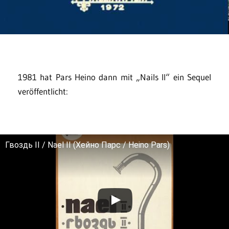
1981 hat Pars Heino dann mit „Nails II“ ein Sequel
veröffentlicht:
Гвоздь II / Nael II (Хейно Парс / Heino Pars)