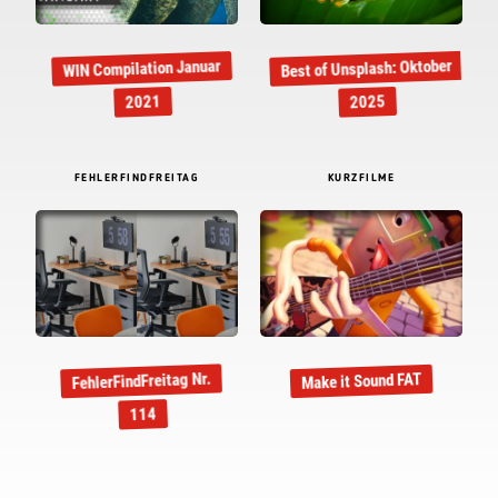
Best of Unsplash: Oktober
WIN Compilation Januar
2021
2025
FEHLERFINDFREITAG
KURZFILME
FehlerFindFreitag Nr.
Make it Sound FAT
114