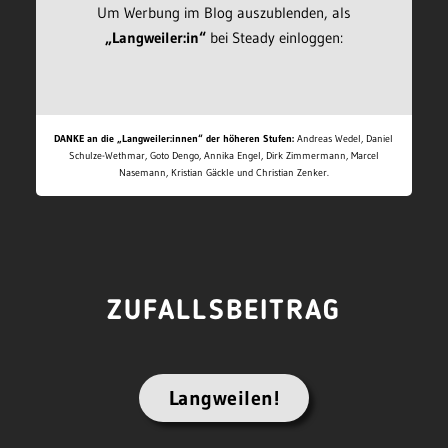
Um Werbung im Blog auszublenden, als
„Langweiler:in“
bei Steady einloggen:
DANKE an die „Langweiler:innen“ der höheren Stufen:
Andreas Wedel, Daniel
Schulze-Wethmar, Goto Dengo, Annika Engel, Dirk Zimmermann, Marcel
Nasemann, Kristian Gäckle und Christian Zenker.
ZUFALLSBEITRAG
Langweilen!