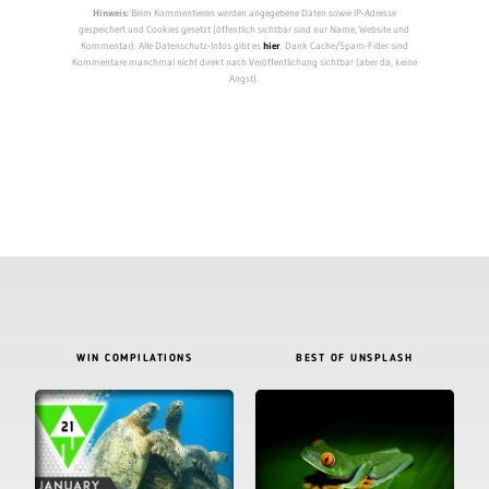
Hinweis:
Beim Kommentieren werden angegebene Daten sowie IP-Adresse
gespeichert und Cookies gesetzt (öffentlich sichtbar sind nur Name, Website und
Kommentar). Alle Datenschutz-Infos gibt es
hier
. Dank Cache/Spam-Filter sind
Kommentare manchmal nicht direkt nach Veröffentlichung sichtbar (aber da, keine
Angst).
WIN COMPILATIONS
BEST OF UNSPLASH