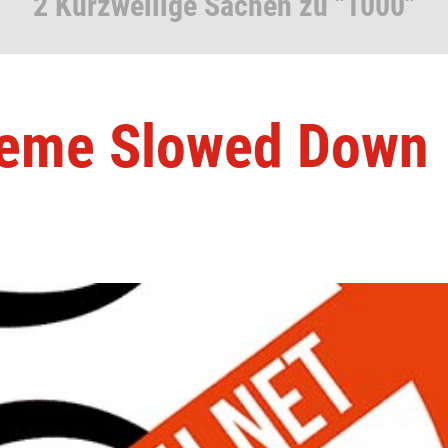
2 Kurzweilige Sachen zu "1000"
heme Slowed Down