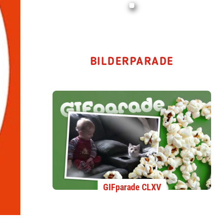
BILDERPARADE
GIFparade CLXV