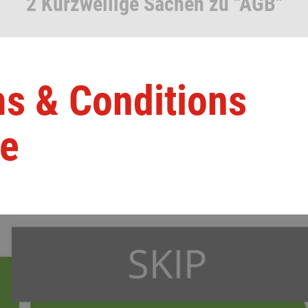
2 Kurzweilige Sachen zu "AGB"
ms & Conditions
me