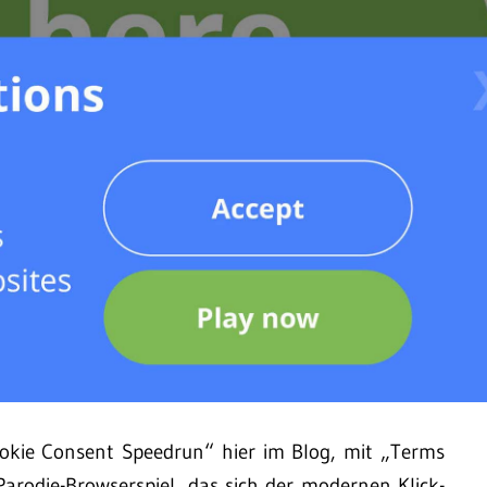
ookie Consent Speedrun“ hier im Blog, mit „Terms
Parodie-Browserspiel, das sich der modernen Klick-