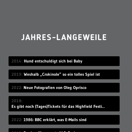
JAHRES-LANGEWEILE
2014
Hund entschuldigt sich bei Baby
2019
Weshalb „Crokinole“ so ein tolles Spiel ist
2022
Neue Fotografien von Oleg Oprisco
2018
Es gibt noch (Tages)Tickets für das Highfield Festival 2018
2022
1986: BBC erklärt, was E-Mails sind