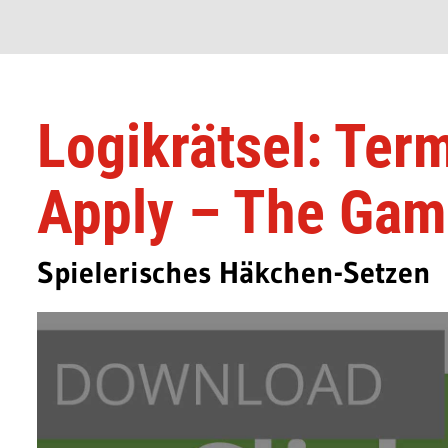
Logikrätsel: Ter
Apply – The Ga
Spielerisches Häkchen-Setzen