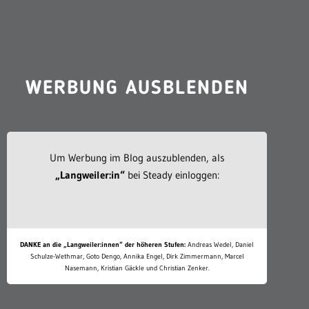
WERBUNG AUSBLENDEN
Um Werbung im Blog auszublenden, als
„Langweiler:in“
bei Steady einloggen:
DANKE an die „Langweiler:innen“ der höheren Stufen:
Andreas Wedel, Daniel
Schulze-Wethmar, Goto Dengo, Annika Engel, Dirk Zimmermann, Marcel
Nasemann, Kristian Gäckle und Christian Zenker.