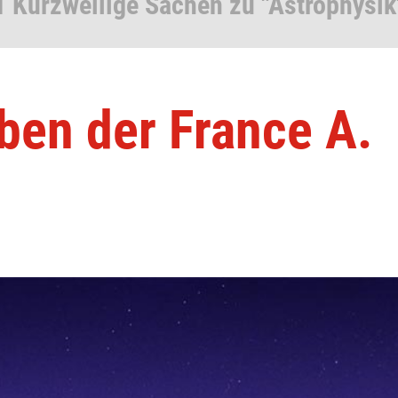
1 Kurzweilige Sachen zu "Astrophysik
ben der France A.