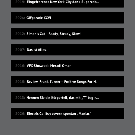
2019
Eingefrorenes New York City dank Superzeitlupe
2024
GIFparade XCVI
2012
Simon’s Cat – Ready, Steady, Slow!
2007
Das ist Alles.
2016
VFX-Showreel: Meradi Omar
2015
Review: Frank Turner – Positive Songs For Negative People
2013
Nennen Sie ein Körperteil, das mit „T“ beginnt
2026
Electric Callboy covern spontan „Maniac“