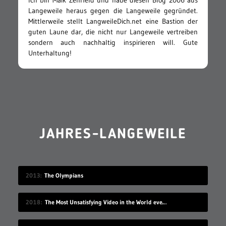
Ich bin Maik Zehrfeld und habe diesen Blog 2006 aus
Langeweile heraus gegen die Langeweile gegründet.
Mittlerweile stellt LangweileDich.net eine Bastion der
guten Laune dar, die nicht nur Langeweile vertreiben
sondern auch nachhaltig inspirieren will. Gute
Unterhaltung!
JAHRES-LANGEWEILE
2013
The Olympians
2018
The Most Unsatisfying Video in the World ever made – part 2