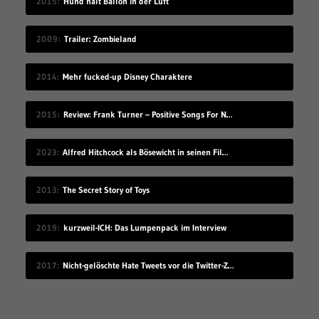
2015
Hund hält Ballon in der Luft
2009
Trailer: Zombieland
2014
Mehr fucked-up Disney Charaktere
2015
Review: Frank Turner – Positive Songs For Negative People
2023
Alfred Hitchcock als Bösewicht in seinen Filmen
2013
The Secret Story of Toys
2019
kurzweil-ICH: Das Lumpenpack im Interview
2017
Nicht-gelöschte Hate Tweets vor die Twitter-Zentrale gesprüht